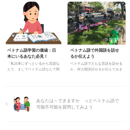
v ﾉ の記号の名前って何？という
な難しい人称代名詞についても新
疑問に迫ってみたいと思います。
しい理解です。
2017/10/29
2018/3/8
ベトナム語学習の価値：日
ベトナム語で外国語を話せ
本にいるあなた必見！
るか伝えよう
「私日本にずっといるから言語な
ベトナム語でどんな言語を話せる
んて、ましてベトナム語なんて関
か、何カ国語話せるか伝えてみま
係ないわ」。そう思っておられる
しょう
あなた必見！日本に住むからこそ
ベトナム語は魅力的なんです！！
あなたは～できますか っとベトナム語で
可能不可能を質問してみよう