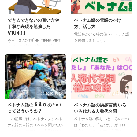
2018/3/7
2021/7/30
できるできないの言い方や
ベトナム語の電話のかけ
丁寧な表現を勉強した
方、話し方
V1U4.1.1
電話をかける時に使うベトナム語
を勉強しましょう。
今日「GIÁO TRÌNH TIẾNG VIỆT
CHO NGƯỜI NƯỚC NGOÀI-
TÂP1」外国人のベトナム語の本
の第4課に突入しました！できる
できないや丁寧な表現、何年勉強
していますかと行った表現を勉強
しましょう。
2019/11/24
2021/5/14
ベトナム語の Ă Â Ơ の ^ v ﾉ
ベトナム語の挨拶言葉 いろ
ってどういうの？
いろ代わる人称代名詞
この記事では、ベトナム人にベト
ベトナム語の難しいところの一つ
ナム語の単語のスペルを聞きたい
は「わたし」「あなた」がコロコ
ときにふと気になる、Ă Â Ơ の ^
ロ変わるところです。今回はそん