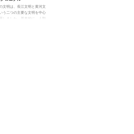
の文明は、長江文明と黄河文
いう二つの主要な文明を中心
展しました。基本的に、人類
まることで強くなる原理を持
おり、気温が上昇して温暖な
変動が起こった結果、農業に
た地域を求めて川の周りに集
始めました。こうして人々は
を作り、国家へと発展してい
のです。 長江文明は、南を
る長江に沿って発展し、黄河
は北を流れる黄河に沿って発
ました。これらの川を中心に
文明は、長江文明と黄河文明
ばれます。 他の古代文明に
ても触れておくと、メソポタ
文明では楔形文字が使用され