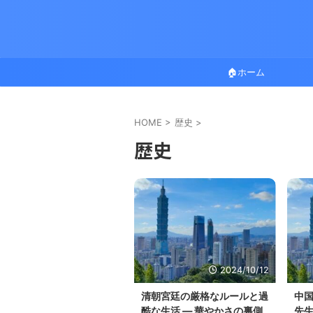
🏠ホーム
HOME
>
歴史
>
歴史
2024/10/12
清朝宮廷の厳格なルールと過
中国
酷な生活 — 華やかさの裏側
先