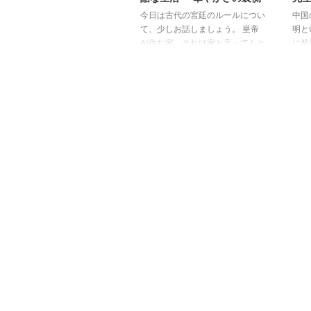
今日は古代の宮廷のルールについ
中国
て、少しお話しましょう。 皇帝
明と
が住む家、それは家と言ってもと
に発
ても広大。 今回は、清朝につい
は集
て話しましょう。宮廷ドラマはだ
って
いたいこの時代です。皆さん、宮
気候
廷ドラマを見たことがあります
適し
か？中国の宮廷ドラマを見たこと
まり
がある方なら、分かると思います
集団
が、あの時代の宮廷生活って、見
った
た目はとても華やかなんですけ
流れ
ど、実は上位の人たちにも多くの
文明
厳しいルールがあって、生活は意
展し
外と大変そう。見ていて「こんな
した
時代に生まれなくて良かったな」
と呼
って思うことが多いです。 今回
つい
は、そんな宮廷のルールについ
ミア
て、3 ...
...