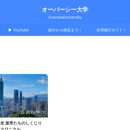
オーバーシー大学
OverseaUniversity
▶ YouTube
旅行から移住まで！
台湾旅行ガイド！
2024/6/26
史 皇帝たちのしくじり
生クロニクル