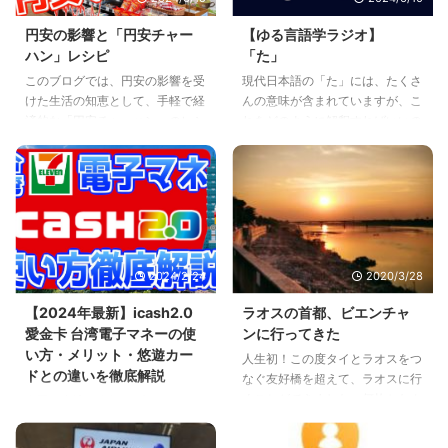
りに立ち寄って、午後のひととき
を過ごすのにぴったりです。
円安の影響と「円安チャー
【ゆる言語学ラジオ】
ハン」レシピ
「た」
このブログでは、円安の影響を受
現代日本語の「た」には、たくさ
けた生活の知恵として、手軽で経
んの意味が含まれていますが、こ
済的な「円安チャーハン」のレシ
れをどのように解釈すればいいの
ピとその材料選びの工夫を紹介し
でしょうか？ゆる言語学ラジオの
ています。
内容から、4人の著名な研究者の
アプローチをもとに、「た」の多
義性を徹底解説します。
2024/2/24
2020/3/28
【2024年最新】icash2.0
ラオスの首都、ビエンチャ
愛金卡 台湾電子マネーの使
ンに行ってきた
い方・メリット・悠遊カー
人生初！この度タイとラオスをつ
ドとの違いを徹底解説
なぐ友好橋を超えて、ラオスに行
くことができました。何故かなん
今回は台湾で人気のプリペイドカ
だか癒やされる町、ラオスの首
ード「Iキャッシュ2.0」について
都、ビエンチャンについて書き綴
ご紹介します。前回は「UUカー