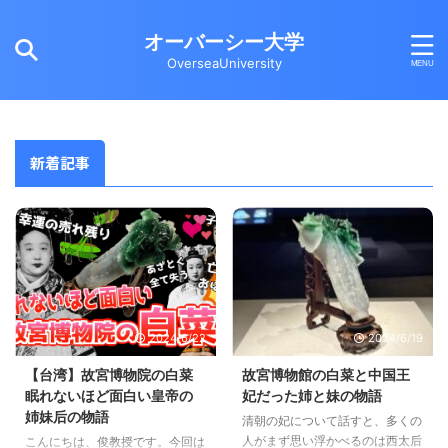
オーバーシー大学
OverseaUniversity
新着記事
2024/6/22
2024/6/19
【台湾】故宮博物院の白菜
故宮博物館の白菜と中国王
眠れないほど面白い皇帝の
妃だった姉と妹の物語
姉妹后の物語
清朝の妃について話すと、多くの
人がまず思い浮かべるのは西太后
こんにちは、俊教授です。今回は