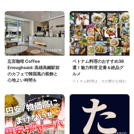
（せいたいこう）こと慈禧太后
台湾旅行のハイライトとも言え
（しきたいこう）です。次に、光
る、国立故宮博物院の「翠玉白
緒皇帝（こうしょこうてい）に寵
菜」についてご紹介します。この
愛された「珍妃（ちんひ）」が思
美術品は歴史の教科書にも載って
い出されます。しかし、珍妃の最
いるほど有名で、台湾を訪れたら
後は悲惨で、西太后に追い詰めら
ぜひ見てほしい一品です。 翠玉
れて井戸に飛び込んで亡くなりま
白菜とは？ 翠玉白菜の正式名称
した。でも、知っていましたか？
は「翠玉白菜」で、台湾の国立故
2024/6/18
2024/6/17
珍妃には2歳年上の姉「瑾妃（き
宮博物院に展示されています。こ
んひ）」がいたのです。今、故宮
の美術品は翡翠で作られており、
忘言咖啡 Coffee
ベトナム料理のおすすめ36
（こきゅう）で展示されている
白と緑の自然な色合いを巧みに活
Enoughsaid: 高雄高鐵駅前
選！魅力料理 定番＆絶品グ
「翠玉白菜（すいぎょくはくさ
かした彫刻です。大きさは全長
のカフェで韓国風の装飾と
ルメ
い）」は、瑾妃が嫁ぐときに持っ
18.7cm、幅9.1cm、厚さ5.0cm
心地よい時間を
ベトナム料理は、その豊かな味わ
てきた嫁入り道具です。二人は同
で、実際に見ると「意外と小さ
いと新鮮な素材を使ったヘルシー
台湾新幹線の終点駅、高雄左営駅
時に宮中に入り、光緒帝の妃とな
い」と驚くかもしれません。 翠
さで世界中の人々に愛されていま
の目の前にあるカフェ「忘言咖啡
りましたが、その運命はまったく
玉白菜の魅力 翡翠の白菜に ...
す。本記事では、ベトナムの代表
Coffee Enoughsaid」をご紹介し
異なるものでした。瑾妃は容貌で
的な料理とその特徴について詳し
ます。高雄高鐵駅前に位置するカ
妹に及ばず、皇帝の寵愛も受けま
く紹介します。
フェは、純白の韓国風の装飾が施
せんでしたが、一生裕福に暮ら
されたアパートの1階にありま
し、穏やかに生涯を終えました。
す。大きな窓から外の景色を楽し
むことができ、乗車前や通りがか
2024/6/15
2024/6/10