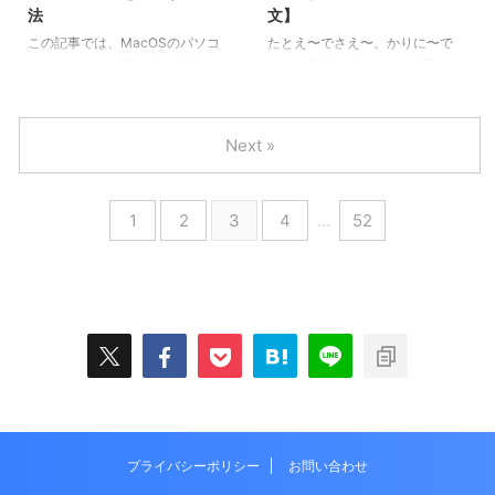
法
文】
この記事では、MacOSのパソコ
たとえ〜でさえ〜。かりに〜で
ンでのベトナム語入力の方法をご
も〜。英語の「 even」と同じよ
紹介します。
うに使えるベトナム語 ngay cả
~、 thậm chí ~ の使い方をご紹介
します。
Next »
1
2
3
4
…
52
プライバシーポリシー
お問い合わせ