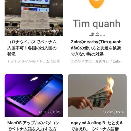
りたいと思います。
ド」に焦点を当てましたが、今日
はそのライバルとも言える「Iキ
ャッシュ2.0」の魅力に迫りま
す。 Iキャッシュ2.0とは？ 「Iキ
ャッシュ2.0」は、台湾のセブン
2020/3/29
2021/4/17
イレブンを運営する統一超商(ト
ンイチシン)が発行するIC電子マ
コロナウイルスでベトナム
Zaloのnearby(Tìm quanh
ネーカードです。日本のセブンイ
入国不可！各国の出入国の
đây)の使い方と友達を検索
レブンが発行する「nanaco」と
状況
できない時の対処
同じように考えるとわかりやすい
もともとタイからベトナムに戻る
この記事では、最近多い「zalo」
でしょう。ただし、「Iキャッシ
予定だったのですが、新型コロナ
の「nearby( Tìm quanh đây )」
ュ」は台湾専用で、日本の
ウイルスの影響でベトナムの入国
の検索ができない時の対処法をご
「nanaco」との互換性はありま
が不可能となり、急遽日本に帰る
紹介します。
せん。 特徴 ...
こととなりました。この記事を通
して、私Toshiの近況と、ベトナ
ムや各国の出入国の状況を知る方
法をご紹介できればと思います。
2022/11/15
2019/12/14
MacOS アップルのパソコン
ngay cả A cũng B. たとえA
でベトナム語を入力する方
でさえB。【ベトナム語構