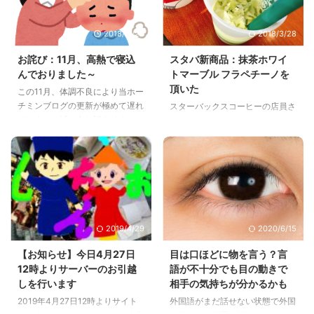
2018/11/26
2018/3/28
お詫び：11月、高熱で寝込
スタバ新商品：抹茶ホワイ
んでおりました～
トマーブル フラペチーノを
頂いた
この11月、体調不良により当ホー
チミンブログの更新が極めて遅れ
スターバックスコーヒーの店員さ
てしまい、誠に申し訳ありません
んにテイスティングさせていただ
でした……
いた抹茶ホワイトマーブル フラ
ペチーノがめっちゃ美味しかった
のでご紹介しますね！！
2019/4/29
2020/6/15
【お知らせ】今日4月27日
目は口ほどに物を言う？言
12時よりサーバーのお引越
語が不十分でも目の動きで
しを行います
相手の気持ちが分かるかも
2019年4月27日12時よりサイト
外国語がまだ話せない状態で外国