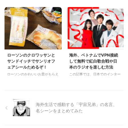
を、今のサーバーから、より速度
に行くと、相手の話がよくわから
の早いサーバーに移し替える作業
なくて困っちゃいますね。しかし
を行います。作業中も閲覧はおそ
人間は言葉だけでなく、目の動き
らく可能ですが、もしかすると二
によっても相手の気持ちを知るこ
時間ほどサイトが見れなくなるか
とができるかもしれません。
もしれません。ご了承ください。
2018/3/28
2019/3/4
ローソンのクロワッサンと
海外、ベトナムでVPN接続
サンドイッチでサンリオフ
して無料で紅白歌合戦や日
ェアシールためるぞ！
本のラジオを楽しむ方法
ローソンのかわいいお皿がもらえ
この記事では、日本でのインター
るキャンペーン、サンリオフェア
ネット下でしか楽しめないサイト
がまだまだ続いています。ぜひロ
をVPNに接続して海外やベトナム
ーソン商品を買ってお皿をげっち
で閲覧する方法について考えまし
ゅしましょう！！
た。
海外生活で感動する「宇宙兄弟」の名言、
名シーンをまとめてみた