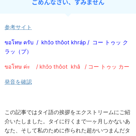
ごめんなさい、すみません
参考サイト
ขอโทษ ครับ / khɔ̌ɔ thôot khráp / コー トゥッ ク
ラッ（プ）
ขอโทษ ค่ะ / kh
ɔ̌ɔ
thôot
khâ /
コー トゥッ
カー
発音を確認
この記事ではタイ語の挨拶をエクストリームにご紹
介いたしました。タイに行くまで一ヶ月しかないあ
なた、そして私のために作られた超かいつまんだタ