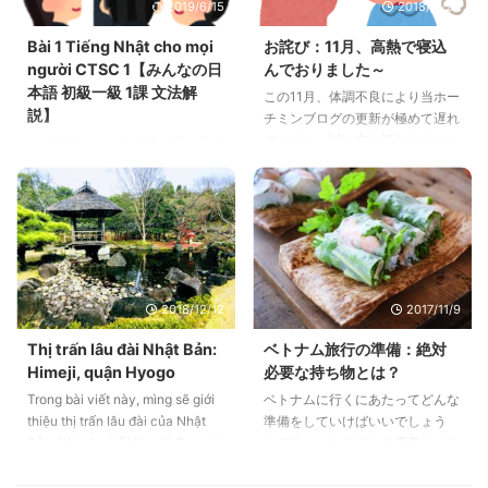
2019/6/15
2018/11/26
とになりました。タイに行くのが
1月の末、あと一ヶ月ちょっとし
Bài 1 Tiếng Nhật cho mọi
お詫び：11月、高熱で寝込
かありません。 そこで私は思っ
người CTSC 1【みんなの日
んでおりました～
てしまった！！一ヶ月のうちでど
本語 初級一級 1課 文法解
この11月、体調不良により当ホー
れくらいタイ語をマスターできる
説】
チミンブログの更新が極めて遅れ
のだろう。ということで、このシ
てしまい、誠に申し訳ありません
この記事では、日本語の最も基本
リーズでは、タイ語を超かいつま
でした……
的な文型を勉強します。Trong
...
bài viết này, chúng tôi hãy xem
xét cứu các mẫu câu cơ bản
nhất của tiếng Nhật.
2018/12/12
2017/11/9
Thị trấn lâu đài Nhật Bản:
ベトナム旅行の準備：絶対
Himeji, quận Hyogo
必要な持ち物とは？
Trong bài viết này, mìng sẽ giới
ベトナムに行くにあたってどんな
thiệu thị trấn lâu đài của Nhật
準備をしていけばいいでしょう
Bản, "thành phố Himeji". Bạn có
か？チェックリストを用意しまし
thể biết lịch sử của Nhật Bản.
た！！