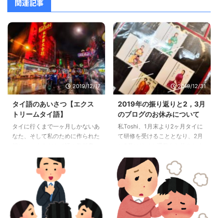
関連記事
2019/12/17
2019/12/31
タイ語のあいさつ【エクス
2019年の振り返りと2，3月
トリームタイ語】
のブログのお休みについて
タイに行くまで一ヶ月しかないあ
私Toshi、1月末より2ヶ月タイに
なた、そして私のために作られた
て研修を受けることとなり、2月
超かいつまんだタイ語の教科書、
と3月はサイト運営をお休みしま
それが「エクストリームタイ語」
す。なおその期間は、コメントの
です。この記事ではタイ語の挨拶
返事も滞ってしまうと思います。
をエクストリームにご紹介しまし
どうかご理解とご了承よろしくお
ょう。 こんにちは、Dr.トシ
願いします。
だ！！ 少し前にもお伝えしまし
たが、わたくしドクタートシ、2
ヶ月の研修のためにタイに行くこ