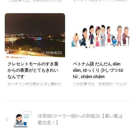
この記事では、日本人がベトナム
前にこの取扱説明書をよく読んで
で開設できるベトナムの銀行口座
ずっと楽しく安全に過ごしてくだ
の種類と開設する方法をシェアー
さいね！
したいと思います。私トシが実際
に開設することができた2つの銀
行口座をご紹介します。ちなみに
トシはどちらも「EXIMBANK」
で口座を開設しました。
2018/6/22
2019/2/26
クレセントモールのすき屋
ベトナム語 だんだん dần
からの夜景がとてもきれい
dần, ゆっくり 少しづつ từ
なんです
từ , chậm chậm
ホーチミン中心部から少し離れた
この記事では、日本語の「だんだ
七区に高級住宅地が立ち並ぶフー
ん」に相当するベトナム語” dần
ミンフンがあります。その中のク
dần ”の使い方を見ていきましょ
レセントモールというショッピン
う。徐々に、ゆっくりというベト
グセンターのすき屋に行ってきま
ナム語「từ từ , chậm chậm」に
した
ついても考えてみたいと思いま
冷房病(クーラー病)への対処法【暑い夏は
す。
要注意！】