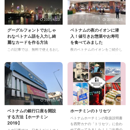
2021/4/23
2019/6/26
グーグルフォントでおしゃ
ベトナムの夜のイオンに潜
れなベトナム語を入力し綺
入！値引きお惣菜やお寿司
麗なカードを作る方法
を食べてみました
この記事では、無料で使えるおし
夜のベトナムのイオンをご紹介し
ゃれなベトナム語フォント
ます。8時以降に惣菜が50%OFF
「Google fonts」の使い方をご紹
になっていました。最近用事で週
介します。グーグルのアプリを最
に何度かホーチミンの北隣のビン
大限使って可愛くエレガントなカ
ズオン( Bình Dương )によく行き
ードの作り方もご紹介！きっとベ
ます。ビンズオンのイオンによる
トナムの友達に喜んでもらえます
の8時以降に潜入してみました。
よ。
2021/2/14
2018/3/24
ベトナムの銀行口座を開設
ホーチミンのトリセツ
する方法【ホーチミン
ベトナムホーチミンの取扱説明書
2019】
を西野カナの「トリセツ」に合わ
せて作ってみました！！ご出発の