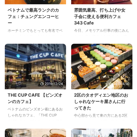
ベトナムで最高ランクのカ
雰囲気最高、打ち上げや女
フェ：チュングエンコーヒ
子会に使える便利カフェ
ー
343 Cafe
ホーチミンでもとっても有名でベ
今日、メモリアル行事の後にみん
トナム人のお気に入りのカフェチ
なでお疲れ様会を343 Cafeと言
ェーン：チュングエンコーヒー
うところで行いました。雰囲気が
Trung Nguyên Legend Caféに行
良くてたくさんおしゃべりできる
ってみました。
空間がそこにありましたよ。
2019/12/24
2018/4/10
THE CUP CAFE 【ビンズオ
2区のタオディエン地区のお
ンのカフェ】
しゃれなケーキ屋さんに行
ってきた
ベトナムのビンズオン省にあるお
しゃれなカフェ、「THE CUP
中心部から見て東の方にある2区
CAFE ザ カップカフェ」をご紹介
のタオディエン地区。高級住宅街
します。友達とお喋りしたり、ノ
の中にあるパンとケーキのおしゃ
マドをしたりするのにちょうどい
れなお店：Saint・Honore（サン