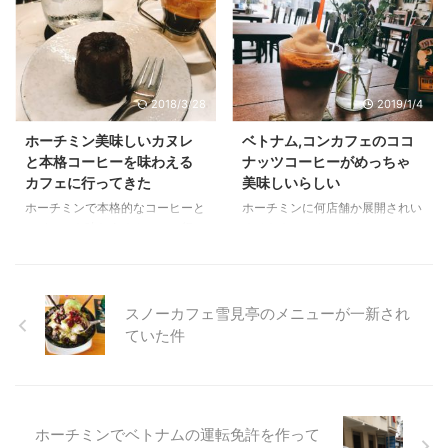
いカフェです。
トノーレ）に行ってきました。
2018/3/28
2019/1/4
ホーチミン美味しいカヌレ
ベトナム,コンカフェのココ
と本格コーヒーを味わえる
ナッツコーヒーがめっちゃ
カフェに行ってきた
美味しいらしい
ホーチミンで本格的なコーヒーと
ホーチミンに何店舗か展開されい
スイーツを味わえるカフェに行っ
るベトナムのカフェチェーン
てきました。ここのカヌレはとっ
「Cọng Càphê」。ここのココナ
ても美味しいとのこと！！
ッツコーヒがめっちゃ美味しいと
聞いたので試してみることにしま
した。
スノーカフェ雪見亭のメニューが一新され
ていた件
ホーチミンでベトナムの運転免許を作って