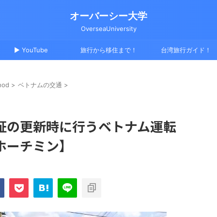
オーバーシー大学
OverseaUniversity
▶ YouTube
旅行から移住まで！
台湾旅行ガイド！
hod
>
ベトナムの交通
>
証の更新時に行うベトナム運転
ホーチミン】