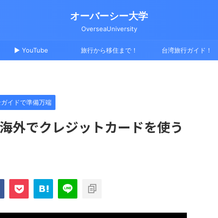
オーバーシー大学
OverseaUniversity
▶ YouTube
旅行から移住まで！
台湾旅行ガイド！
全ガイドで準備万端
円: 海外でクレジットカードを使う