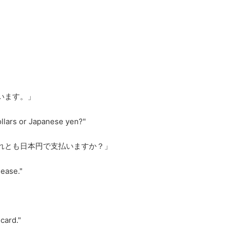
使います。」
dollars or Japanese yen?"
それとも日本円で支払いますか？」
please."
 card."