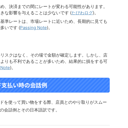
ため、決済までの間にレートが変わる可能性があります。
きな影響を与えることは少ないです​
(
たびわログ
)
​。
る基準レートは、市場レートに近いため、長期的に見ても
多いです​
(
Passing Note
)
​。
のリスクはなく、その場で金額が確定します。しかし、店
トよりも不利であることが多いため、結果的に損をする可
 Note
)
​。
ド支払い時の会話例
ドを使って買い物をする際、店員とのやり取りがスムー
の会話例とその日本語訳です。