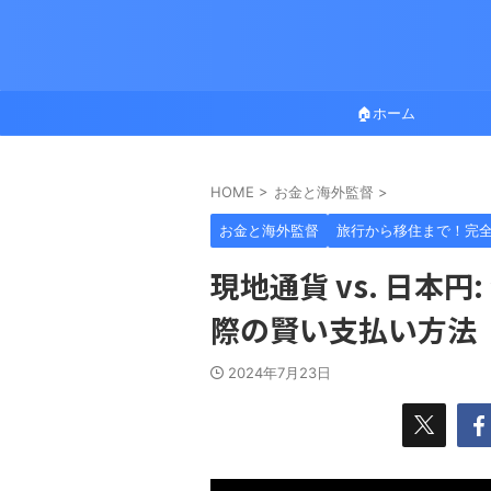
🏠ホーム
HOME
>
お金と海外監督
>
お金と海外監督
旅行から移住まで！完
現地通貨 vs. 日本
際の賢い支払い方法
2024年7月23日