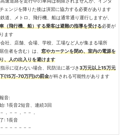
 高速道路を走行中の車両は制限されませんが、インタ
チェンジを降りた後は演習に協力する必要があります
 鉄道、メトロ、飛行機、船は通常通り運行しますが、
車（飛行機、船）する乗客は避難の指導を受ける
必要が
ります
 会社、店舗、会場、学校、工場など人が集まる場所
居住者を含む）は、
窓やカーテンを閉め、室内の電源を
り、人の出入りを避けます
 指示に従わない場合、民防法に基づき
3万元以上15万元
下(15万‐70万円)の罰金
が科される可能性があります
報音:
始: 1長音2短音、連続3回
－．－－．－－．
了: 1長音
－－－－－－－