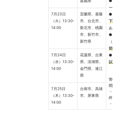
嘉義県
●
ー
7月23日
宜蘭県、基隆
●
（火）13:30-
市、台北市、
下
14:00
新北市、桃園
あ
市、新竹市、
●
新竹県
（
切
7月24日
花蓮県、台東
●
（水）13:30-
県、澎湖県、
以
14:00
金門県、連江
県
警
開
7月25日
台南市、高雄
－
（木）13:30-
市、屏東県
終
14:00
－