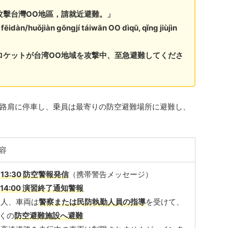
攻擊台灣OO地區，請就近避難。」
ēidàn/huǒjiàn gōngjí táiwān OO dìqū, qǐng jiùjìn
ロケットが台湾OO地域を攻撃中、至急避難してくださ
路肩に停車し、乗員は最寄りの防空避難場所に避難し、
容
●
13:30 防空警報発信
（携帯警告メッセージ）
 14:00 演習終了通知警報
 人、車両は
警察または民防執勤人員の指導
を受けて、
くの
防空避難施設へ避難