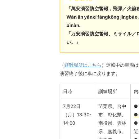
「萬安演習防空警報，飛彈／火箭
Wàn ān yǎnxí fángkōng jǐngbào, f
bìnàn.
「万安演習防空警報、ミサイル／
い。」
（
避難場所はこちら
）運転中の車両は
演習終了後に車に戻ります。
日時
訓練場所
内
7月22日
苗栗県、台中
（月）13:30-
市、彰化県、
●
14:00
南投県、雲林
●
県、嘉義市、
近